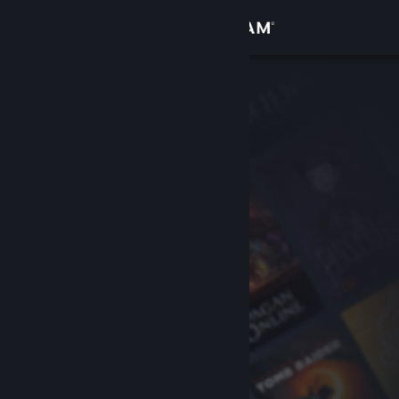
Вписване
Магазин
Общност
Относно
Поддръжка
Смяна на езика
Сдобийте се с мобилното Steam приложение
Преглед на сайта за настолни компютри