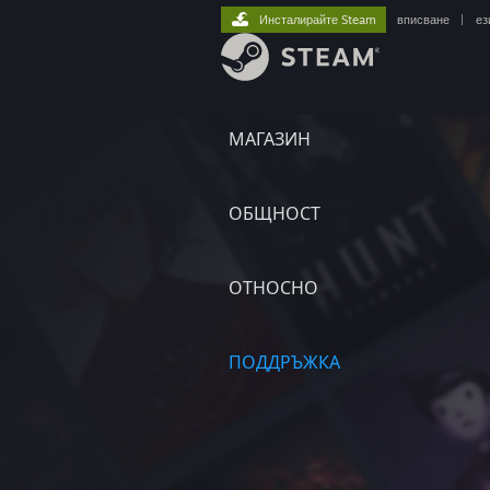
Инсталирайте Steam
вписване
|
ез
МАГАЗИН
ОБЩНОСТ
ОТНОСНО
ПОДДРЪЖКА