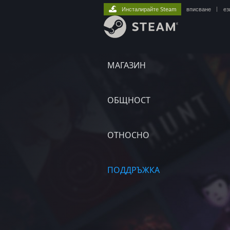
Инсталирайте Steam
вписване
|
ез
МАГАЗИН
ОБЩНОСТ
ОТНОСНО
ПОДДРЪЖКА