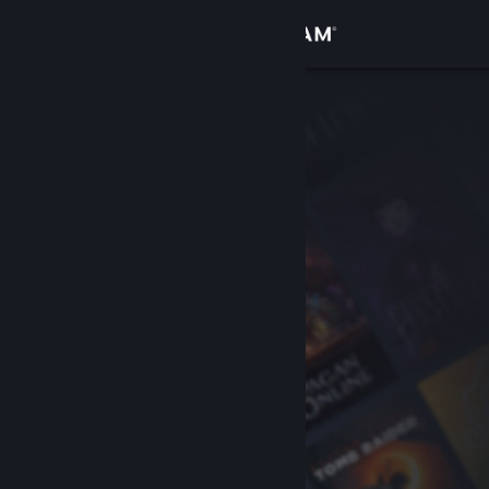
Вписване
Магазин
Общност
Относно
Поддръжка
Смяна на езика
Сдобийте се с мобилното Steam приложение
Преглед на сайта за настолни компютри