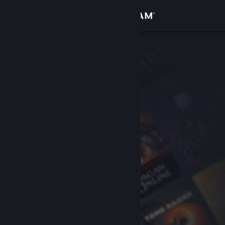
Вписване
Магазин
Общност
Относно
Поддръжка
Смяна на езика
Сдобийте се с мобилното Steam приложение
Преглед на сайта за настолни компютри