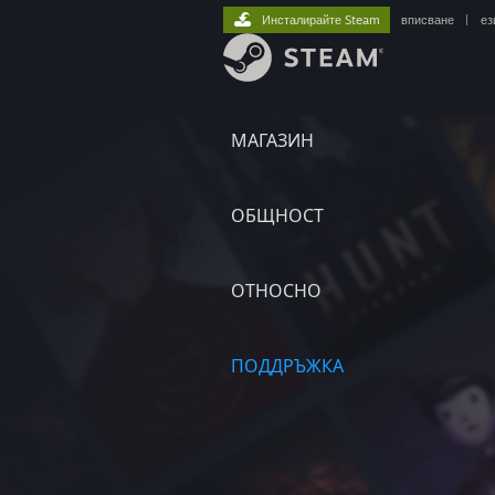
Инсталирайте Steam
вписване
|
ез
МАГАЗИН
ОБЩНОСТ
ОТНОСНО
ПОДДРЪЖКА