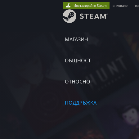
Инсталирайте Steam
вписване
|
ез
МАГАЗИН
ОБЩНОСТ
ОТНОСНО
ПОДДРЪЖКА