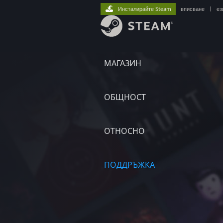
Инсталирайте Steam
вписване
|
ез
МАГАЗИН
ОБЩНОСТ
ОТНОСНО
ПОДДРЪЖКА