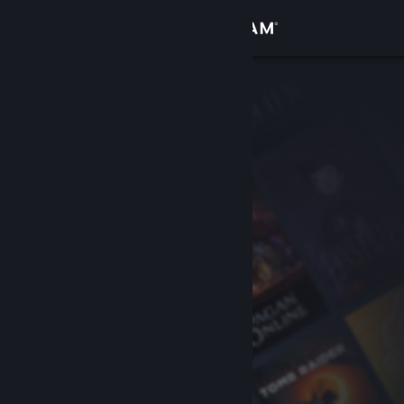
Вписване
Магазин
Общност
Относно
Поддръжка
Смяна на езика
Сдобийте се с мобилното Steam приложение
Преглед на сайта за настолни компютри