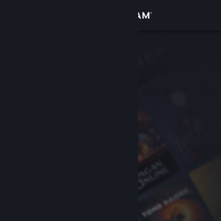
Вписване
Магазин
Общност
Относно
Поддръжка
Смяна на езика
Сдобийте се с мобилното Steam приложение
Преглед на сайта за настолни компютри