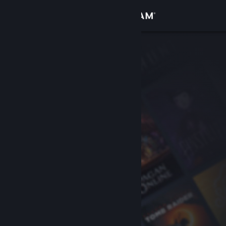
Вписване
Магазин
Общност
Относно
Поддръжка
Смяна на езика
Сдобийте се с мобилното Steam приложение
Преглед на сайта за настолни компютри