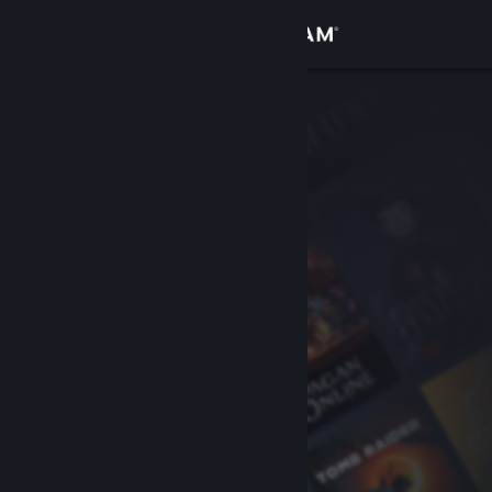
Вписване
Магазин
Общност
Относно
Поддръжка
Смяна на езика
Сдобийте се с мобилното Steam приложение
Преглед на сайта за настолни компютри