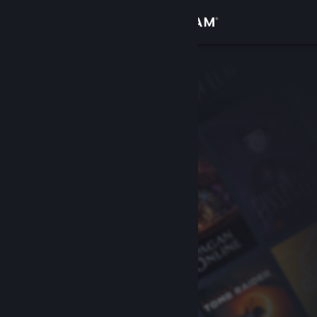
Вписване
Магазин
Общност
Относно
Поддръжка
Смяна на езика
Сдобийте се с мобилното Steam приложение
Преглед на сайта за настолни компютри