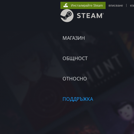
Инсталирайте Steam
вписване
|
ез
МАГАЗИН
ОБЩНОСТ
ОТНОСНО
ПОДДРЪЖКА