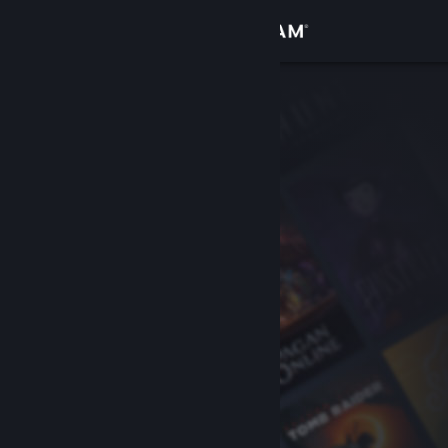
Вписване
Магазин
Общност
Относно
Поддръжка
Смяна на езика
Сдобийте се с мобилното Steam приложение
Преглед на сайта за настолни компютри