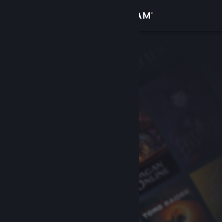
Вписване
Магазин
Общност
Относно
Поддръжка
Смяна на езика
Сдобийте се с мобилното Steam приложение
Преглед на сайта за настолни компютри