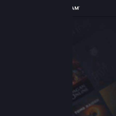
Вписване
Магазин
Общност
Относно
Поддръжка
Смяна на езика
Сдобийте се с мобилното Steam приложение
Преглед на сайта за настолни компютри