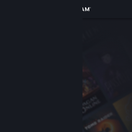
Вписване
Магазин
Общност
Относно
Поддръжка
Смяна на езика
Сдобийте се с мобилното Steam приложение
Преглед на сайта за настолни компютри