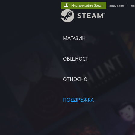
Инсталирайте Steam
вписване
|
ез
МАГАЗИН
ОБЩНОСТ
ОТНОСНО
ПОДДРЪЖКА