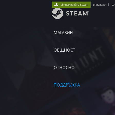
Инсталирайте Steam
вписване
|
ез
МАГАЗИН
ОБЩНОСТ
ОТНОСНО
ПОДДРЪЖКА