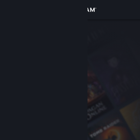
Вписване
Магазин
Общност
Относно
Поддръжка
Смяна на езика
Сдобийте се с мобилното Steam приложение
Преглед на сайта за настолни компютри