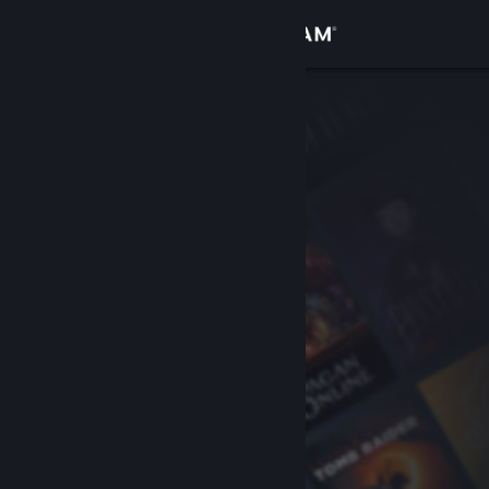
Вписване
Магазин
Общност
Относно
Поддръжка
Смяна на езика
Сдобийте се с мобилното Steam приложение
Преглед на сайта за настолни компютри