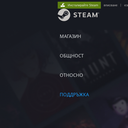
Инсталирайте Steam
вписване
|
ез
МАГАЗИН
ОБЩНОСТ
ОТНОСНО
ПОДДРЪЖКА