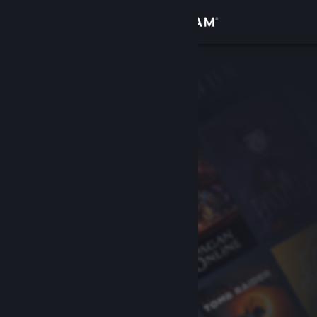
Вписване
Магазин
Общност
Относно
Поддръжка
Смяна на езика
Сдобийте се с мобилното Steam приложение
Преглед на сайта за настолни компютри