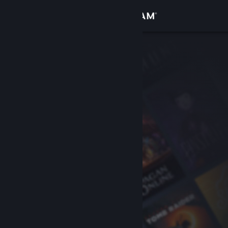
Вписване
Магазин
Общност
Относно
Поддръжка
Смяна на езика
Сдобийте се с мобилното Steam приложение
Преглед на сайта за настолни компютри