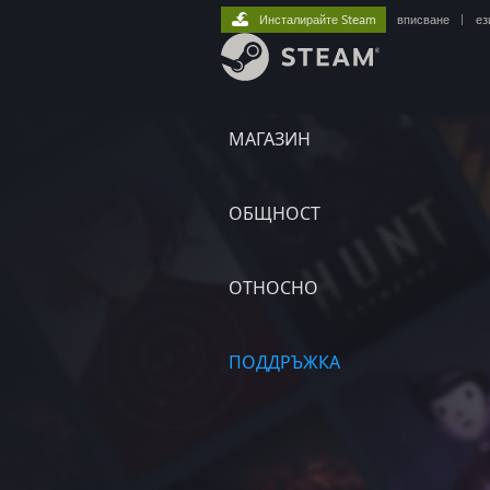
Инсталирайте Steam
вписване
|
ез
МАГАЗИН
ОБЩНОСТ
ОТНОСНО
ПОДДРЪЖКА