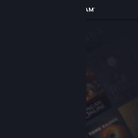
Вписване
Магазин
Общност
Относно
Поддръжка
Смяна на езика
Сдобийте се с мобилното Steam приложение
Преглед на сайта за настолни компютри