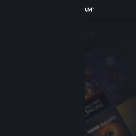
Вписване
Магазин
Общност
Относно
Поддръжка
Смяна на езика
Сдобийте се с мобилното Steam приложение
Преглед на сайта за настолни компютри