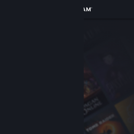
Вписване
Магазин
Общност
Относно
Поддръжка
Смяна на езика
Сдобийте се с мобилното Steam приложение
Преглед на сайта за настолни компютри