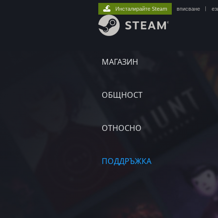
Инсталирайте Steam
вписване
|
ез
МАГАЗИН
ОБЩНОСТ
ОТНОСНО
ПОДДРЪЖКА