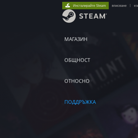
Инсталирайте Steam
вписване
|
ез
МАГАЗИН
ОБЩНОСТ
ОТНОСНО
ПОДДРЪЖКА