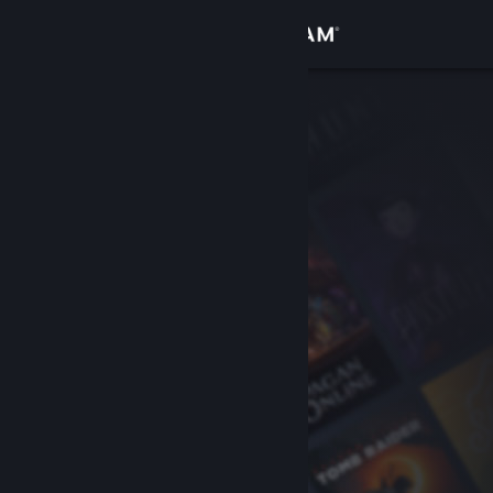
Вписване
Магазин
Общност
Относно
Поддръжка
Смяна на езика
Сдобийте се с мобилното Steam приложение
Преглед на сайта за настолни компютри