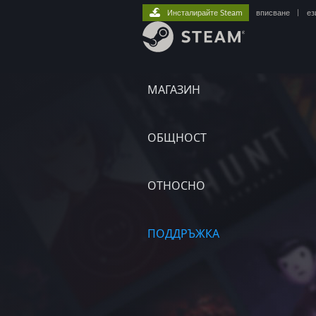
Инсталирайте Steam
вписване
|
ез
МАГАЗИН
ОБЩНОСТ
ОТНОСНО
ПОДДРЪЖКА