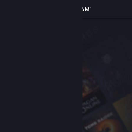
Вписване
Магазин
Общност
Относно
Поддръжка
Смяна на езика
Сдобийте се с мобилното Steam приложение
Преглед на сайта за настолни компютри