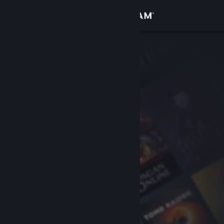
Вписване
Магазин
Общност
Относно
Поддръжка
Смяна на езика
Сдобийте се с мобилното Steam приложение
Преглед на сайта за настолни компютри