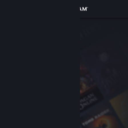
Вписване
Магазин
Общност
Относно
Поддръжка
Смяна на езика
Сдобийте се с мобилното Steam приложение
Преглед на сайта за настолни компютри