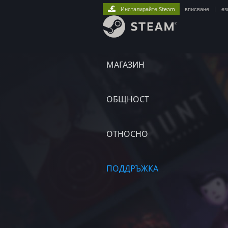
Инсталирайте Steam
вписване
|
ез
МАГАЗИН
ОБЩНОСТ
ОТНОСНО
ПОДДРЪЖКА