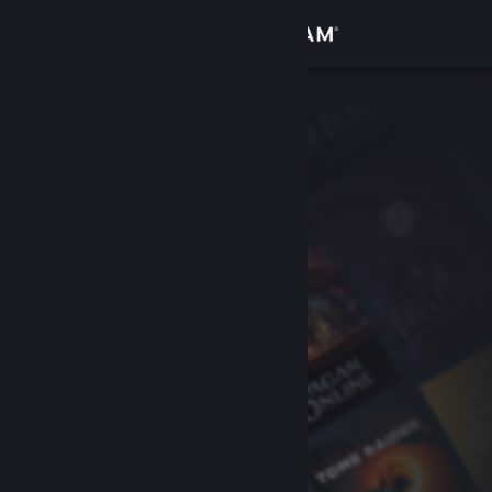
Вписване
Магазин
Общност
Относно
Поддръжка
Смяна на езика
Сдобийте се с мобилното Steam приложение
Преглед на сайта за настолни компютри