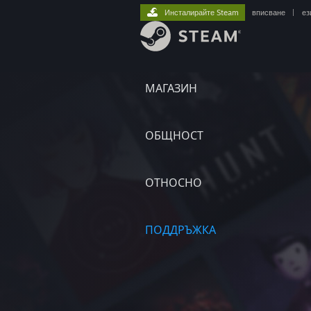
Инсталирайте Steam
вписване
|
ез
МАГАЗИН
ОБЩНОСТ
ОТНОСНО
ПОДДРЪЖКА