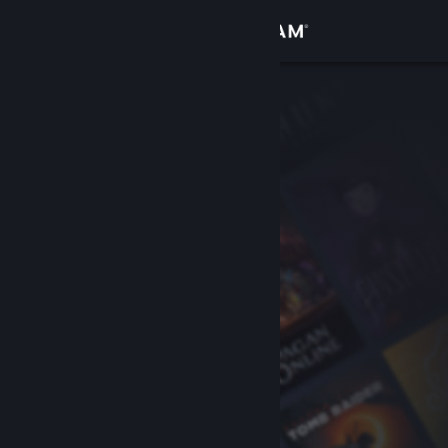
Вписване
Магазин
Общност
Относно
Поддръжка
Смяна на езика
Сдобийте се с мобилното Steam приложение
Преглед на сайта за настолни компютри