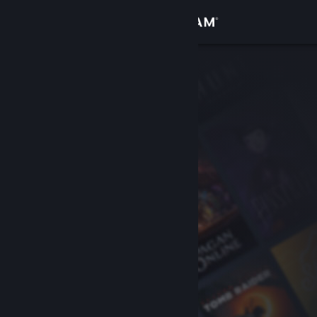
Вписване
Магазин
Общност
Относно
Поддръжка
Смяна на езика
Сдобийте се с мобилното Steam приложение
Преглед на сайта за настолни компютри