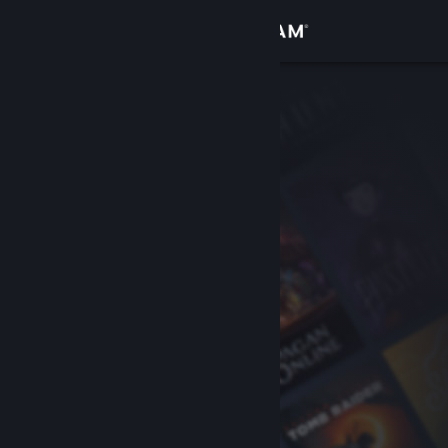
Вписване
Магазин
Общност
Относно
Поддръжка
Смяна на езика
Сдобийте се с мобилното Steam приложение
Преглед на сайта за настолни компютри