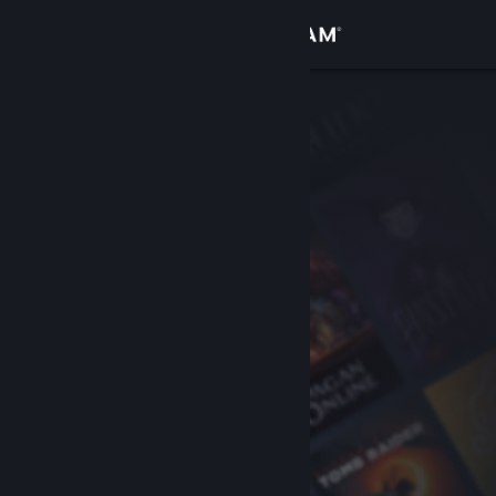
Вписване
Магазин
Общност
Относно
Поддръжка
Смяна на езика
Сдобийте се с мобилното Steam приложение
Преглед на сайта за настолни компютри