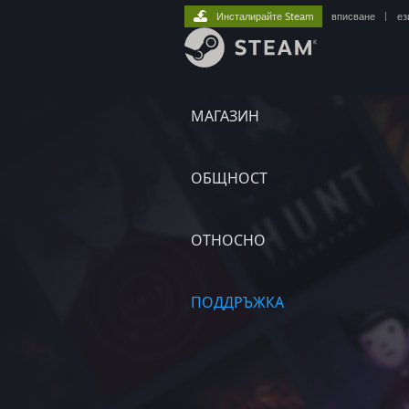
Инсталирайте Steam
вписване
|
ез
МАГАЗИН
ОБЩНОСТ
ОТНОСНО
ПОДДРЪЖКА