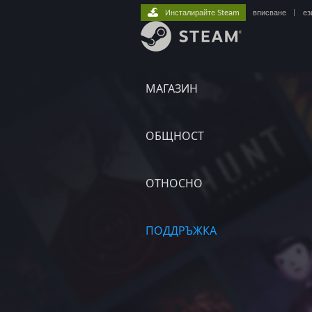
Инсталирайте Steam
вписване
|
ез
МАГАЗИН
ОБЩНОСТ
ОТНОСНО
ПОДДРЪЖКА