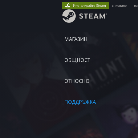
Инсталирайте Steam
вписване
|
ез
МАГАЗИН
ОБЩНОСТ
ОТНОСНО
ПОДДРЪЖКА