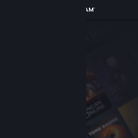
Вписване
Магазин
Общност
Относно
Поддръжка
Смяна на езика
Сдобийте се с мобилното Steam приложение
Преглед на сайта за настолни компютри