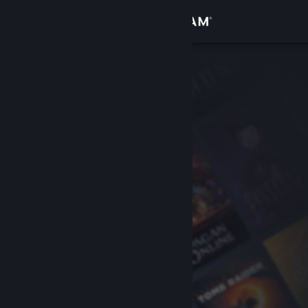
Вписване
Магазин
Общност
Относно
Поддръжка
Смяна на езика
Сдобийте се с мобилното Steam приложение
Преглед на сайта за настолни компютри