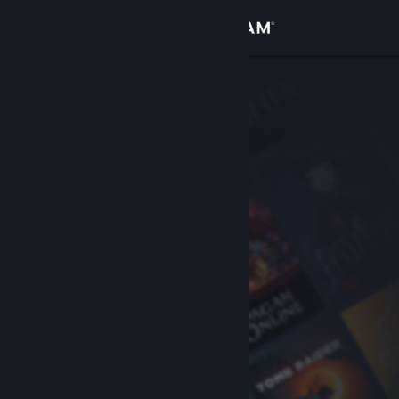
Вписване
Магазин
Общност
Относно
Поддръжка
Смяна на езика
Сдобийте се с мобилното Steam приложение
Преглед на сайта за настолни компютри