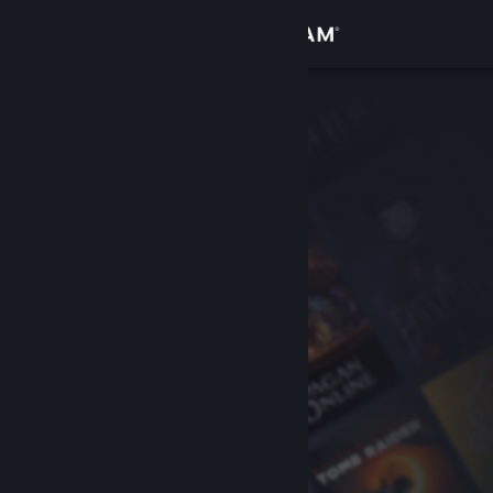
Вписване
Магазин
Общност
Относно
Поддръжка
Смяна на езика
Сдобийте се с мобилното Steam приложение
Преглед на сайта за настолни компютри